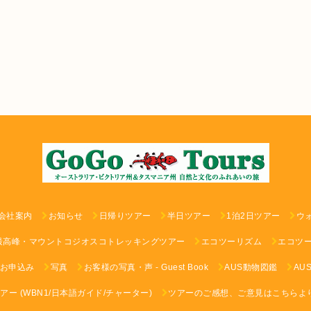
会社案内
お知らせ
日帰りツアー
半日ツアー
1泊2日ツアー
ウ
最高峰・マウントコジオスコトレッキングツアー
エコツーリズム
エコツ
お申込み
写真
お客様の写真・声 - Guest Book
AUS動物図鑑
AU
ー (WBN1/日本語ガイド/チャーター)
ツアーのご感想、ご意見はこちらよ