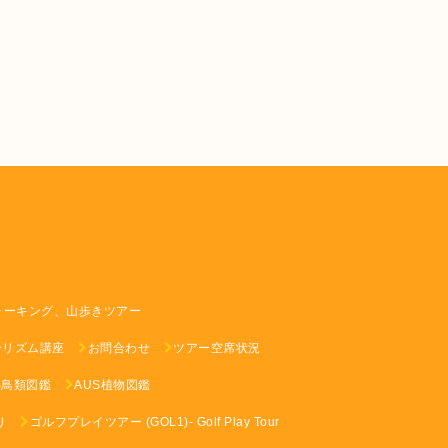
ォーキング、山歩きツアー
ーリズム講座
お問合わせ
ツアー空席状況
S鳥類図鑑
AUS植物図鑑
り
ゴルフプレイツアー (GOL1)- Golf Play Tour