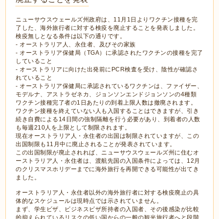
ニューサウスウェールズ州政府は、11月1日よりワクチン接種を完
了した、海外旅行者に対する検疫を廃止することを発表しました。
検疫無しとなる条件は以下の通りです。
- オーストラリア人、永住者、及びその家族
- オーストラリア保健局（TGA）に承認されたワクチンの接種を完了
していること
- オーストラリアに向けた出発前にPCR検査を受け、陰性が確認さ
れていること
- オーストラリア保健局に承認されているワクチンは、ファイザー、
モデルナ、アストラゼネカ、ジョンソンエンドジョンソンの4種類
ワクチン接種完了者の1日あたりの到着上限人数は撤廃されます。
ワクチン接種を終えていない人も入国することはできますが、引き
続き自費による14日間の強制隔離を行う必要があり、到着者の人数
も毎週210人を上限として制限されます。
現在オーストラリア人・永住者の出国は制限されていますが、この
出国制限も11月中に廃止されることが発表されています。
この出国制限が廃止されれば、ニューサウスウェールズ州に住むオ
ーストラリア人・永住者は、渡航先国の入国条件によっては、12月
のクリスマスホリデーまでに海外旅行を再開できる可能性が出てき
ました。
オーストラリア人・永住者以外の海外旅行者に対する検疫廃止の具
体的なスケジュールは現時点では示されていません。
まず、学生ビザ、ビジネスビザ所持者の入国者、その後感染が比較
的抑えられているリスクの低い国からの一般の観光旅行者へと段階