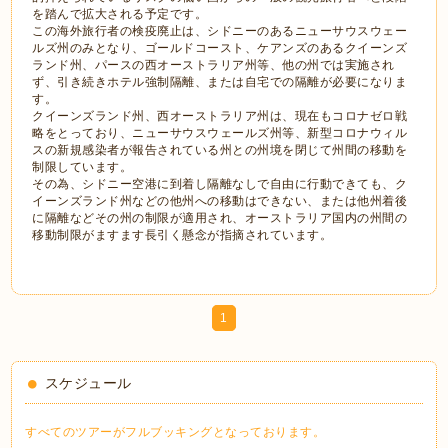
を踏んで拡大される予定です。
この海外旅行者の検疫廃止は、シドニーのあるニューサウスウェー
ルズ州のみとなり、ゴールドコースト、ケアンズのあるクイーンズ
ランド州、パースの西オーストラリア州等、他の州では実施され
ず、引き続きホテル強制隔離、または自宅での隔離が必要になりま
す。
クイーンズランド州、西オーストラリア州は、現在もコロナゼロ戦
略をとっており、ニューサウスウェールズ州等、新型コロナウィル
スの新規感染者が報告されている州との州境を閉じて州間の移動を
制限しています。
その為、シドニー空港に到着し隔離なしで自由に行動できても、ク
イーンズランド州などの他州への移動はできない、または他州着後
に隔離などその州の制限が適用され、オーストラリア国内の州間の
移動制限がますます長引く懸念が指摘されています。
1
スケジュール
すべてのツアーがフルブッキングとなっております。