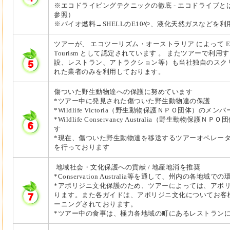
※エコドライビングテクニックの徹底 - エコドライブと
参照）
※バイオ燃料→SHELLのE10や、液化天然ガスなどを利
ツアーが、 エコツーリズム・オーストラリア によって Eco Certi
Tourism として認定されています 。 またツアーで利
設、レストラン、アトラクション等）も当社独自のスク
れた業者のみを利用しております。
傷ついた野生動物達への保護に努めています
*ツアー中に発見された傷ついた野生動物達の保護
*Wildlife Victoria（野生動物保護ＮＰＯ団体）のメ
*Wildlife Conservancy Australia（野生動物
す
*現在、傷ついた野生動物達を移送するツアーオペレー
を行っております
地域社会・文化保護への貢献
/ 地産地消を推奨
*Conservation Australia等を通して、州内の各
*アボリジニ文化保護のため、ツアーによっては、アボ
ります。また各ガイドは、アボリジニ文化についてお客
ーニングされております。
*ツアー中の食事は、極力各地域の町にあるレストラン