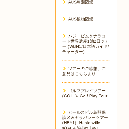
AUS鳥類図鑑
AUS植物図鑑
バジ・ビム＆ナラコ
ート世界遺産1泊2日ツア
ー (WBN1/日本語ガイド/
チャーター)
ツアーのご感想、ご
意見はこちらより
ゴルフプレイツアー
(GOL1)- Golf Play Tour
ヒールスビル鳥獣保
護区＆ヤラバレーツアー
(HEY1)- Healesville
&Yarra Valley Tour