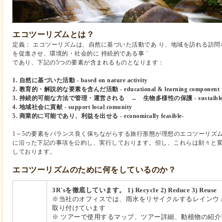
エコツーリズムとは？
定義： エコツーリズムは、自然に基づいた活動であ り、地域を訪れる訪問
を促進させ、環境的・社会的に 持続的である事 `
であり、下記の5つの要素が含まれるものとなります：
1. 自然に基づいた活動 - based on nature activity
2. 教育的・解説的な要素を含んだ活動 - educational & learning component
3. 持続的可能な方法で管理・運営される → 生物多様性の保護 - sustaible bu
4. 地域社会に貢献 - support local comunity
5. 商業的に可能であり、利益を出せる
-
economically feasible
-
1～5の要素をバランス良く保ちながらする旅行形態が理想のエコツーリズ
に沿った下記の事項を公約し、実行しております。但し、これらは刻々と
しております。
エコツーリズムのために何をしているのか？
3R`sを徹底しています。 1) Recycle 2) Reduce 3) Reuse
※当社のオフィスでは、雨水をリサイクルするレインウォータ
取り付けています
※ ツアーで使用するマップ、ツアー詳細、動植物の紹