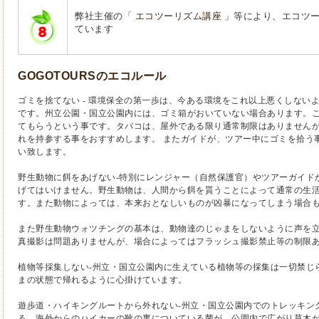
弊社主催の「
エコツーリズム講座
」等により、エコツ
ています
GOGOTOURSのエコルール
ゴミを捨てない - 環境保全の第一歩は、今ある環境をこれ以上悪くしない
です。州立公園・国立公園内には、ゴミ箱がおいていない場合あります。
てもらうという事です。タバコは、屋外である限り通常制限はありません
れを持参する事をおすすめします。 またガイドが、ツアー中にゴミを拾う
い致します。
野生動物に餌をあげない-特別にレンジャー（自然保護官）やツアーガイド
げてはいけません。野生動物は、人間から餌を貰うことによって通常の生
す。また動物によっては、本来おとなしいものが凶暴になってしまう場合
また野生動物ウォツチングの基本は、動物達のじゃまをしないように声を
真撮影は問題ありませんが、場合によってはフラッシュ撮影禁止等の制限
植物等採集しない-州立・国立公園内に生えている植物等の採集は一切禁じ
まの状態で帰れるように心掛けています。
遊歩道・ハイキングルートから外れない-州立・国立公園内でのトレッキン
る。海外からのハイカーの靴の裏についている菌が、公園内で広がり草木