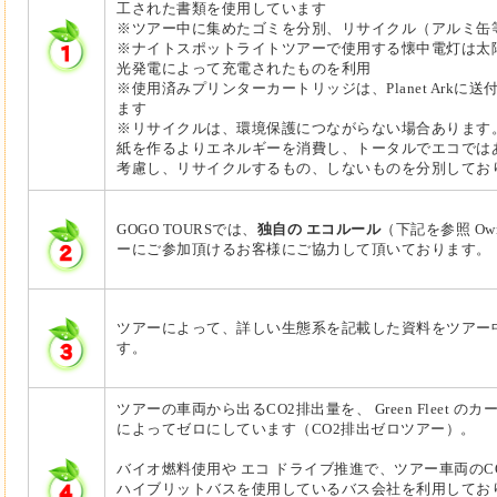
工された書類を使用しています
※ツアー中に集めたゴミを分別、リサイクル（アルミ缶
※ナイトスポットライトツアーで使用する懐中電灯は太
光発電によって充電されたものを利用
※使用済みプリンターカートリッジは、Planet Arkに
ます
※リサイクルは、環境保護につながらない場合あります
紙を作るよりエネルギーを消費し、トータルでエコでは
考慮し、リサイクルするもの、しないものを分別してお
GOGO TOURSでは、
独自の エコルール
（下記を参照 Own 
ーにご参加頂けるお客様にご協力して頂いております。
ツアーによって、詳しい生態系を記載した資料をツアー
す。
ツアーの車両から出るCO2排出量を、 Green Fleet 
によってゼロにしています（CO2排出ゼロツアー）。
バイオ燃料使用や エコ ドライブ推進で、ツアー車両のC
ハイブリットバスを使用しているバス会社を利用してお