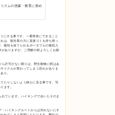
ーリズムの啓蒙・教育に努め
ようにする事です。一番簡単にできること
これは、観光客の方に直接ゴミを持ち帰っ
が、吸殻を捨てられるポータブルの吸殻入
事がありますが、ご理解の程よろしくお願
から許可がない限りは、野生動物に餌はあ
活サイクルが変わってしまう恐れがありま
もあり。
立てたりしないよう静かに見る事です。写
あります。
られています。ハイキングで歩いたそのま
グ・ハイキングルートからは外れないにす
がかれてしまう原因にもなります。弊社の