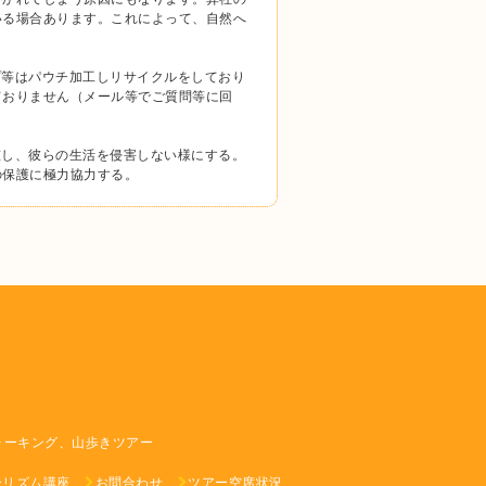
いる場合あります。これによって、自然へ
プ等はパウチ加工しリサイクルをしており
ておりません（メール等でご質問等に回
重し、彼らの生活を侵害しない様にする。
の保護に極力協力する。
ォーキング、山歩きツアー
ーリズム講座
お問合わせ
ツアー空席状況