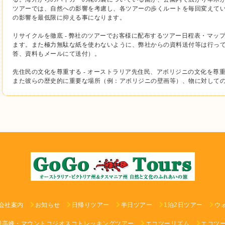
ツアーでは、自然への影響を考慮し、各ツアーの歩くルートを毎回変えて
の影響を最低限に抑える事になります。
リサイクルを徹底 - 弊社のツアーでお客様に配布するツアー日程表・マッ
ます。また極力無駄な紙を使わないように、弊社からの資料送付等は行っ
答、資料もメールにて送付）。
先住民の文化を尊重する - オーストラリア先住民、アボリジニの文化を尊
また彼らの歴史的に重要な場所（例：アボリジニの壁画等）、物に対して
会社案内
お知らせ
日帰りツアー
半日ツアー
1泊2日ツアー
ウ
最高峰・マウントコジオスコトレッキングツアー
エコツーリズム
エコツ