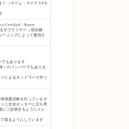
は？ （チーム・マイナス6％
用
fied - Nature
用するサプライヤー（宿泊施
リーニングによって選別さ
ンバーでもあります
保護ＮＰＯ団体）のメンバーでもありま
ターによるネットワーク作り
地域での環境保護活動を行っています
リジニ文化センターに立ち寄
様にご説明きるようにトレ
にて取るようにしています