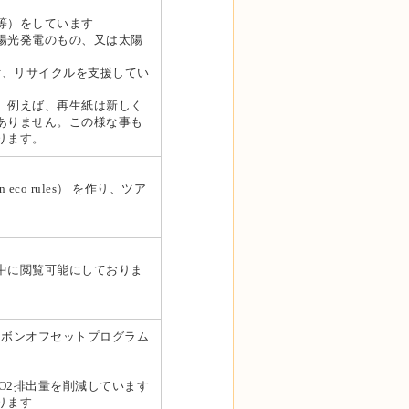
等）をしています
陽光発電のもの、又は太陽
送付、リサイクルを支援してい
。例えば、再生紙は新しく
ありません。この様な事も
ります。
eco rules） を作り、ツア
中に閲覧可能にしておりま
のカーボンオフセットプログラム
O2排出量を削減しています
ります