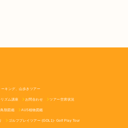
ォーキング、山歩きツアー
ーリズム講座
お問合わせ
ツアー空席状況
S鳥類図鑑
AUS植物図鑑
り
ゴルフプレイツアー (GOL1)- Golf Play Tour