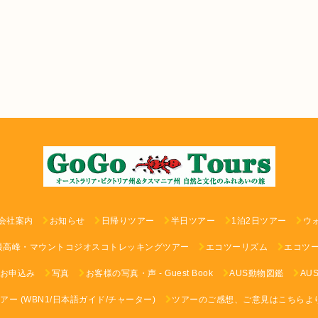
会社案内
お知らせ
日帰りツアー
半日ツアー
1泊2日ツアー
ウ
最高峰・マウントコジオスコトレッキングツアー
エコツーリズム
エコツ
お申込み
写真
お客様の写真・声 - Guest Book
AUS動物図鑑
AU
ー (WBN1/日本語ガイド/チャーター)
ツアーのご感想、ご意見はこちらよ