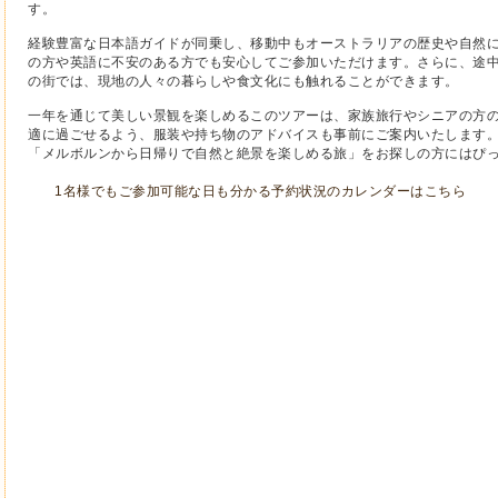
す。
経験豊富な日本語ガイドが同乗し、移動中もオーストラリアの歴史や自然
の方や英語に不安のある方でも安心してご参加いただけます。さらに、途
の街では、現地の人々の暮らしや食文化にも触れることができます。
一年を通じて美しい景観を楽しめるこのツアーは、家族旅行やシニアの方
適に過ごせるよう、服装や持ち物のアドバイスも事前にご案内いたします
「メルボルンから日帰りで自然と絶景を楽しめる旅」をお探しの方にはぴ
1名様でもご参加可能な日も分かる予約状況のカレンダーはこちら