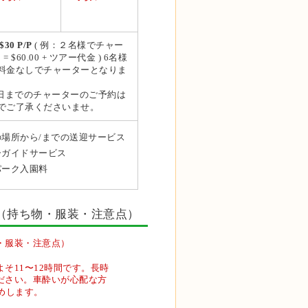
$30 P/P
( 例：２名様でチャー
= $60.00 + ツアー代金 ) 6名様
料金なしでチャーターとなりま
月5日までのチャーターのご予約は
でご了承くださいませ。
場所から/までの送迎サービス
ーガイドサービス
パーク入園料
（持ち物・服装・注意点）
・服装・注意点）
そ11〜12時間です。長時
ださい。車酔いが心配な方
めします。