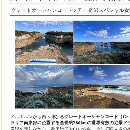
グレートオーシャンロードツアー 奇岩スペシャル食事つ
メルボルンから西へ伸びる
グレートオーシャンロード（Great 
ラリア南東部に位置する
全長約280kmの世界有数の絶景ド
岸線を走りながら、断崖絶壁や白い砂浜、そして南大洋の