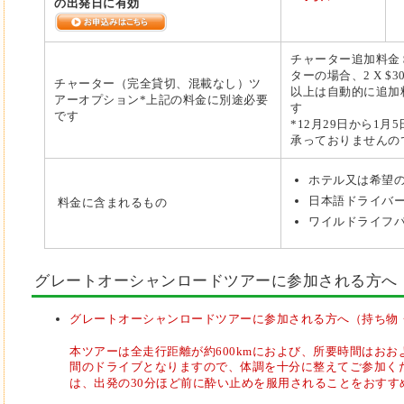
の出発日に有効
チャーター追加料金
ターの場合、2 X $30 
チャーター（完全貸切、混載なし）ツ
以上は自動的に追加
アーオプション*上記の料金に別途必要
す
です
*12月29日から1
承っておりませんの
ホテル又は希望の
日本語ドライバ
料金に含まれるもの
ワイルドライフ
グレートオーシャンロードツアーに参加される方へ
グレートオーシャンロードツアーに参加される方へ（持ち物
本ツアーは全走行距離が約600kmにおよび、所要時間はおおよ
間のドライブとなりますので、体調を十分に整えてご参加く
は、出発の30分ほど前に酔い止めを服用されることをおすす