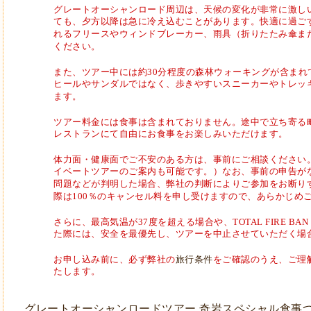
グレートオーシャンロード周辺は、天候の変化が非常に激し
ても、夕方以降は急に冷え込むことがあります。快適に過ご
れるフリースやウィンドブレーカー、雨具（折りたたみ傘ま
ください。
また、ツアー中には約30分程度の森林ウォーキングが含まれ
ヒールやサンダルではなく、歩きやすいスニーカーやトレッ
ます。
ツアー料金には食事は含まれておりません。途中で立ち寄る
レストランにて自由にお食事をお楽しみいただけます。
体力面・健康面でご不安のある方は、事前にご相談ください
イベートツアーのご案内も可能です。）なお、事前の申告が
問題などが判明した場合、弊社の判断によりご参加をお断り
際は100％のキャンセル料を申し受けますので、あらかじめ
さらに、最高気温が37度を超える場合や、TOTAL FIRE B
た際には、安全を最優先し、ツアーを中止させていただく場
お申し込み前に、必ず弊社の
旅行条件
をご確認のうえ、ご理
たします。
グレートオーシャンロードツアー 奇岩スペシャル食事つき 