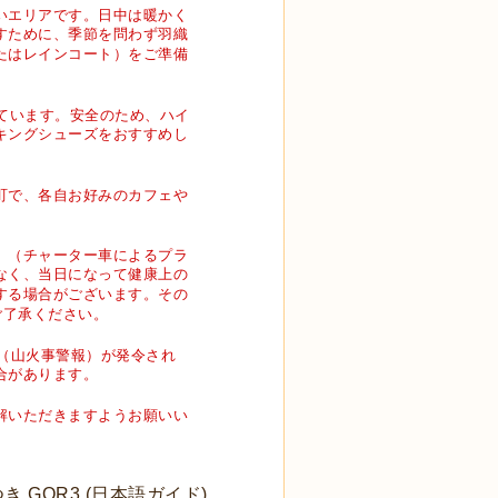
いエリアです。日中は暖かく
すために、季節を問わず羽織
たはレインコート）をご準備
ています。安全のため、ハイ
キングシューズをおすすめし
町で、各自お好みのカフェや
。（チャーター車によるプラ
なく、当日になって健康上の
する場合がございます。その
ご了承ください。
AN（山火事警報）が発令され
合があります。
解いただきますようお願いい
GOR3 (日本語ガイド)