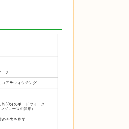
アーチ
て野生のコアラウォツチング
約30分のボードウォーク
(ウォーキングコースの詳細）
徒の奇岩を見学