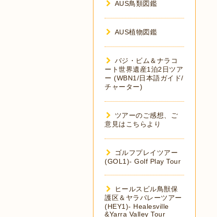
AUS鳥類図鑑
AUS植物図鑑
バジ・ビム＆ナラコ
ート世界遺産1泊2日ツア
ー (WBN1/日本語ガイド/
チャーター)
ツアーのご感想、ご
意見はこちらより
ゴルフプレイツアー
(GOL1)- Golf Play Tour
ヒールスビル鳥獣保
護区＆ヤラバレーツアー
(HEY1)- Healesville
&Yarra Valley Tour