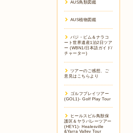
AUS鳥類図鑑
AUS植物図鑑
バジ・ビム＆ナラコ
ート世界遺産1泊2日ツア
ー (WBN1/日本語ガイド/
チャーター)
ツアーのご感想、ご
意見はこちらより
ゴルフプレイツアー
(GOL1)- Golf Play Tour
ヒールスビル鳥獣保
護区＆ヤラバレーツアー
(HEY1)- Healesville
&Yarra Valley Tour