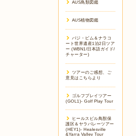
AUS鳥類図鑑
AUS植物図鑑
バジ・ビム＆ナラコ
ート世界遺産1泊2日ツア
ー (WBN1/日本語ガイド/
チャーター)
ツアーのご感想、ご
意見はこちらより
ゴルフプレイツアー
(GOL1)- Golf Play Tour
ヒールスビル鳥獣保
護区＆ヤラバレーツアー
(HEY1)- Healesville
&Yarra Valley Tour