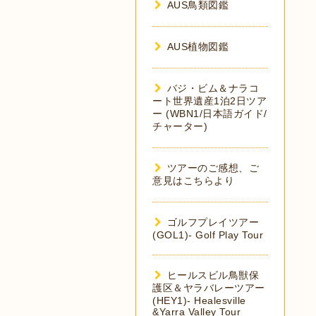
AUS鳥類図鑑
AUS植物図鑑
バジ・ビム＆ナラコ
ート世界遺産1泊2日ツア
ー (WBN1/日本語ガイド/
チャーター)
ツアーのご感想、ご
意見はこちらより
ゴルフプレイツアー
(GOL1)- Golf Play Tour
ヒールスビル鳥獣保
護区＆ヤラバレーツアー
(HEY1)- Healesville
&Yarra Valley Tour