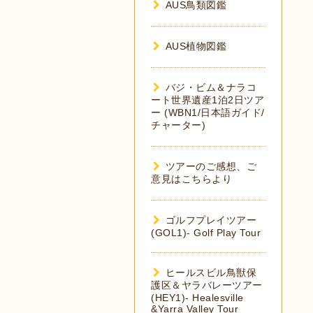
AUS鳥類図鑑
AUS植物図鑑
バジ・ビム＆ナラコ
ート世界遺産1泊2日ツア
ー (WBN1/日本語ガイド/
チャーター)
ツアーのご感想、ご
意見はこちらより
ゴルフプレイツアー
(GOL1)- Golf Play Tour
ヒールスビル鳥獣保
護区＆ヤラバレーツアー
(HEY1)- Healesville
&Yarra Valley Tour