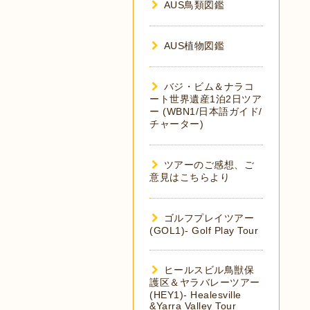
AUS鳥類図鑑
AUS植物図鑑
バジ・ビム＆ナラコ
ート世界遺産1泊2日ツア
ー (WBN1/日本語ガイド/
チャーター)
ツアーのご感想、ご
意見はこちらより
ゴルフプレイツアー
(GOL1)- Golf Play Tour
ヒールスビル鳥獣保
護区＆ヤラバレーツアー
(HEY1)- Healesville
&Yarra Valley Tour