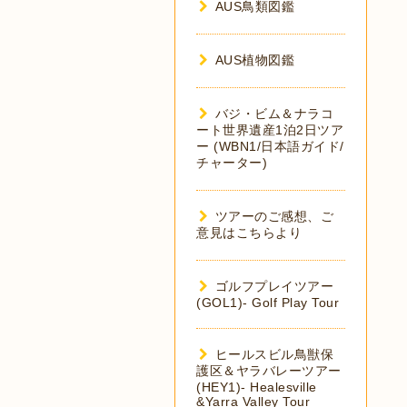
AUS鳥類図鑑
AUS植物図鑑
バジ・ビム＆ナラコ
ート世界遺産1泊2日ツア
ー (WBN1/日本語ガイド/
チャーター)
ツアーのご感想、ご
意見はこちらより
ゴルフプレイツアー
(GOL1)- Golf Play Tour
ヒールスビル鳥獣保
護区＆ヤラバレーツアー
(HEY1)- Healesville
&Yarra Valley Tour