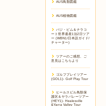
AUS鳥類図鑑
AUS植物図鑑
バジ・ビム＆ナラコ
ート世界遺産1泊2日ツア
ー (WBN1/日本語ガイド/
チャーター)
ツアーのご感想、ご
意見はこちらより
ゴルフプレイツアー
(GOL1)- Golf Play Tour
ヒールスビル鳥獣保
護区＆ヤラバレーツアー
(HEY1)- Healesville
&Yarra Valley Tour