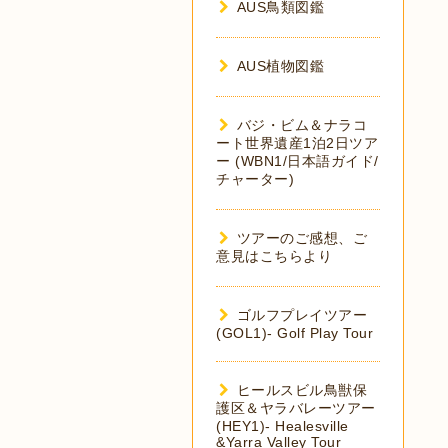
AUS鳥類図鑑
AUS植物図鑑
バジ・ビム＆ナラコ
ート世界遺産1泊2日ツア
ー (WBN1/日本語ガイド/
チャーター)
ツアーのご感想、ご
意見はこちらより
ゴルフプレイツアー
(GOL1)- Golf Play Tour
ヒールスビル鳥獣保
護区＆ヤラバレーツアー
(HEY1)- Healesville
&Yarra Valley Tour