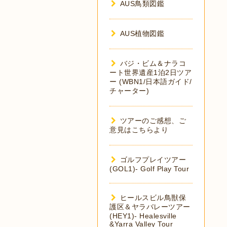
AUS鳥類図鑑
AUS植物図鑑
バジ・ビム＆ナラコ
ート世界遺産1泊2日ツア
ー (WBN1/日本語ガイド/
チャーター)
ツアーのご感想、ご
意見はこちらより
ゴルフプレイツアー
(GOL1)- Golf Play Tour
ヒールスビル鳥獣保
護区＆ヤラバレーツアー
(HEY1)- Healesville
&Yarra Valley Tour