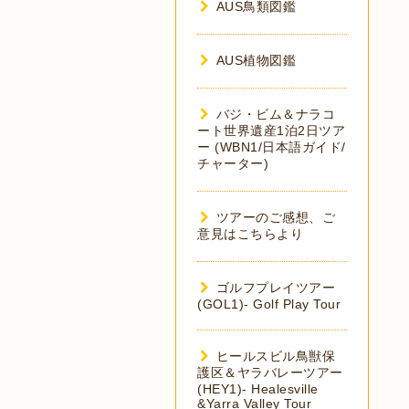
AUS鳥類図鑑
AUS植物図鑑
バジ・ビム＆ナラコ
ート世界遺産1泊2日ツア
ー (WBN1/日本語ガイド/
チャーター)
ツアーのご感想、ご
意見はこちらより
ゴルフプレイツアー
(GOL1)- Golf Play Tour
ヒールスビル鳥獣保
護区＆ヤラバレーツアー
(HEY1)- Healesville
&Yarra Valley Tour