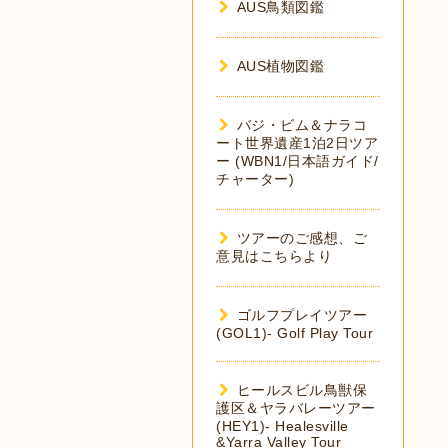
AUS鳥類図鑑
AUS植物図鑑
バジ・ビム＆ナラコ
ート世界遺産1泊2日ツア
ー (WBN1/日本語ガイド/
チャーター)
ツアーのご感想、ご
意見はこちらより
ゴルフプレイツアー
(GOL1)- Golf Play Tour
ヒールスビル鳥獣保
護区＆ヤラバレーツアー
(HEY1)- Healesville
&Yarra Valley Tour