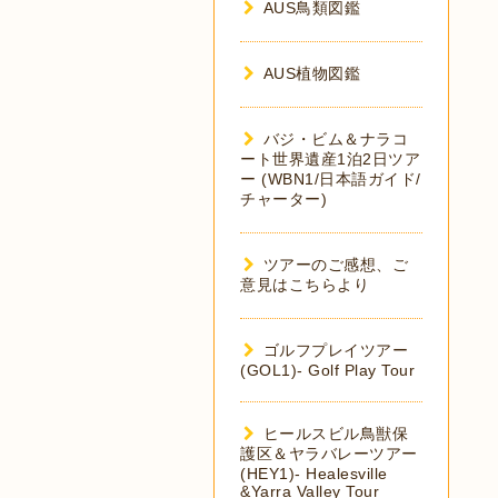
AUS鳥類図鑑
AUS植物図鑑
バジ・ビム＆ナラコ
ート世界遺産1泊2日ツア
ー (WBN1/日本語ガイド/
チャーター)
ツアーのご感想、ご
意見はこちらより
ゴルフプレイツアー
(GOL1)- Golf Play Tour
ヒールスビル鳥獣保
護区＆ヤラバレーツアー
(HEY1)- Healesville
&Yarra Valley Tour