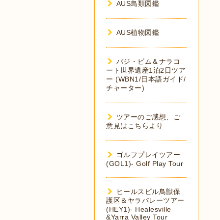
AUS鳥類図鑑
AUS植物図鑑
バジ・ビム＆ナラコ
ート世界遺産1泊2日ツア
ー (WBN1/日本語ガイド/
チャーター)
ツアーのご感想、ご
意見はこちらより
ゴルフプレイツアー
(GOL1)- Golf Play Tour
ヒールスビル鳥獣保
護区＆ヤラバレーツアー
(HEY1)- Healesville
&Yarra Valley Tour