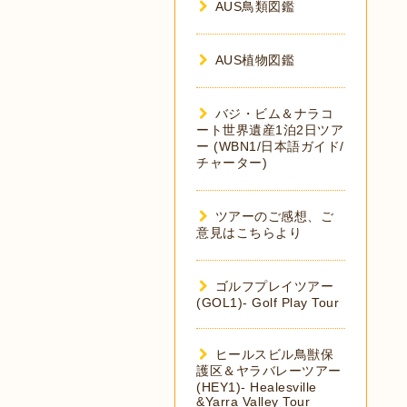
AUS鳥類図鑑
AUS植物図鑑
バジ・ビム＆ナラコ
ート世界遺産1泊2日ツア
ー (WBN1/日本語ガイド/
チャーター)
ツアーのご感想、ご
意見はこちらより
ゴルフプレイツアー
(GOL1)- Golf Play Tour
ヒールスビル鳥獣保
護区＆ヤラバレーツアー
(HEY1)- Healesville
&Yarra Valley Tour