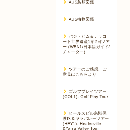
AUS鳥類図鑑
AUS植物図鑑
バジ・ビム＆ナラコ
ート世界遺産1泊2日ツア
ー (WBN1/日本語ガイド/
チャーター)
ツアーのご感想、ご
意見はこちらより
ゴルフプレイツアー
(GOL1)- Golf Play Tour
ヒールスビル鳥獣保
護区＆ヤラバレーツアー
(HEY1)- Healesville
&Yarra Valley Tour